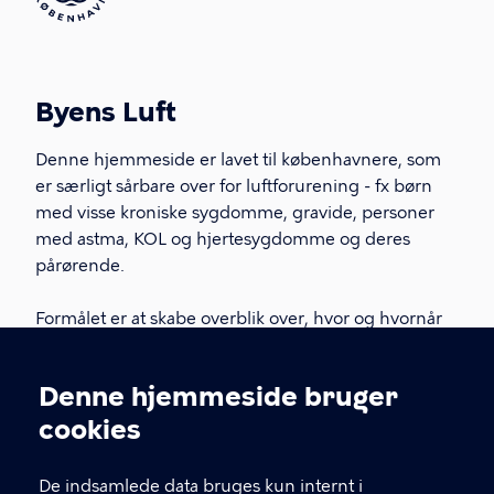
Byens Luft
Denne hjemmeside er lavet til københavnere, som
er særligt sårbare over for luftforurening - fx børn
med visse kroniske sygdomme, gravide, personer
med astma, KOL og hjertesygdomme og deres
pårørende.
Formålet er at skabe overblik over, hvor og hvornår
der forventes høj luftforurening i København og
hvordan du kan minimere de sundhedsrisici, som er
Denne hjemmeside bruger
forbundet med luftforurening. Du kan se prognoser
Cookieindstillinger
cookies
for luftforurening og finde viden om, hvordan du
skal handle, når du er særligt sårbar over for
luftforurening.
De indsamlede data bruges kun internt i