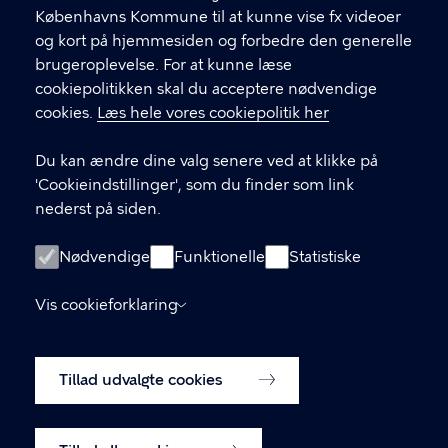
Københavns Kommune til at kunne vise fx videoer
Hjemmesiden er udarbejdet af Sundheds- og
og kort på hjemmesiden og forbedre den generelle
Omsorgsforvaltningen i Københavns Kommune.
brugeroplevelse. For at kunne læse
Prognoserne er baseret på et indeks for luftkvalitet,
cookiepolitikken skal du acceptere nødvendige
som er udviklet af DCE – Nationalt Center for Miljø
cookies.
Læs hele vores cookiepolitik her
og Energi ved Aarhus Universitet.
Du kan ændre dine valg senere ved at klikke på
'Cookieindstillinger', som du finder som link
KONTAKT
nederst på siden.
Center for Forebyggelse og Folkesundhed
Nødvendige
Funktionelle
Statistiske
33 66 33 66
Vis cookieforklaring
Kontaktformular
LINKS
Tillad udvalgte cookies
Tilgængelighedserklæring
Cookiepolitik